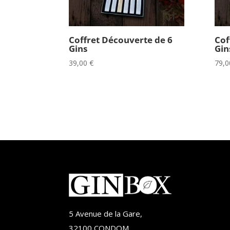
Coffret Découverte de 6
Cof
Gins
Gin
39,00
€
79,
5 Avenue de la Gare,
32100 CONDOM