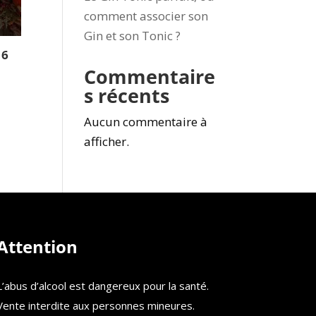
comment associer son
Gin et son Tonic ?
 6
Commentaire
s récents
Aucun commentaire à
afficher.
Attention
L’abus d’alcool est dangereux pour la santé.
Vente interdite aux personnes mineures.